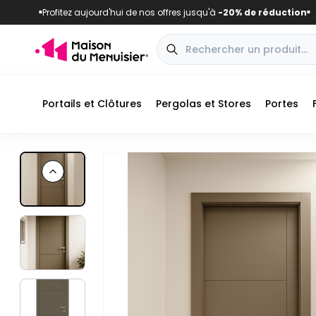
Profitez aujourd'hui de nos offres jusqu'à
-20% de réduction
■
■
Portails et Clôtures
Pergolas et Stores
Portes
Previous slide
Vue extérieure