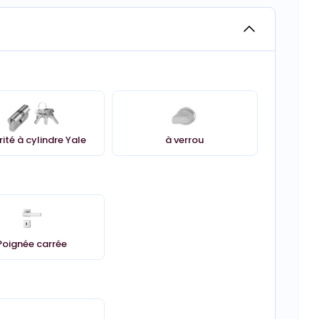
rité à cylindre Yale
à verrou
Poignée carrée