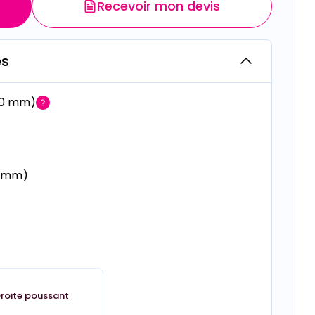
Recevoir mon devis
es
00 mm)
0 mm)
roite poussant