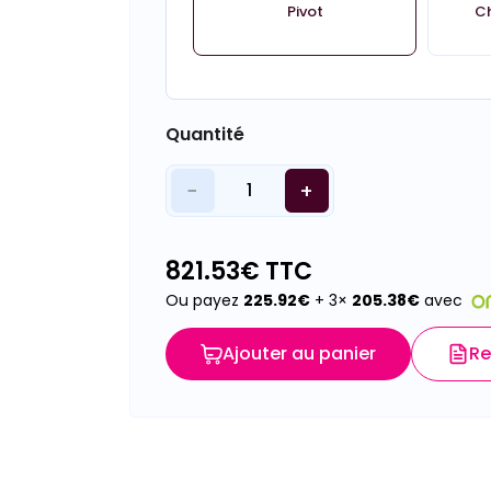
Pivot
Ch
Quantité
−
+
1
821.53
€ TTC
Ou payez
225.92
€
+ 3×
205.38
€
avec
Ajouter au panier
Re