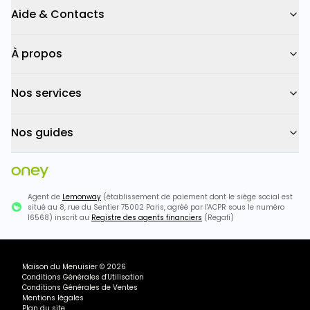
Aide & Contacts
À propos
Nos services
Nos guides
Agent de
Lemonway
(établissement de paiement dont le siège social est
situé au 8, rue du Sentier 75002 Paris, agréé par l'ACPR sous le numéro
16568) inscrit au
Registre des agents financiers
(Regafi)
Maison du Menuisier
©
2026
Conditions Générales d'Utilisation
Conditions Générales de Ventes
Mentions légales
Plan du site