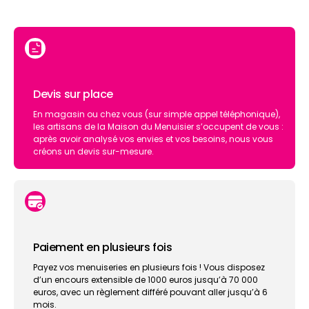
Devis sur place
En magasin ou chez vous (sur simple appel téléphonique),
les artisans de la Maison du Menuisier s’occupent de vous :
après avoir analysé vos envies et vos besoins, nous vous
créons un devis sur-mesure.
Paiement en plusieurs fois
Payez vos menuiseries en plusieurs fois ! Vous disposez
d’un encours extensible de 1000 euros jusqu’à 70 000
euros, avec un règlement différé pouvant aller jusqu’à 6
mois.