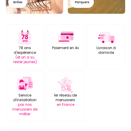
Grilles
Parquets
78 ans
Paiement en 4x
Livraison à
d'expérience
domicile
(et on a su
rester jeunes)
Service
1er réseau de
d'installation
menuisiers
par nos
en France
menuisiers de
métier