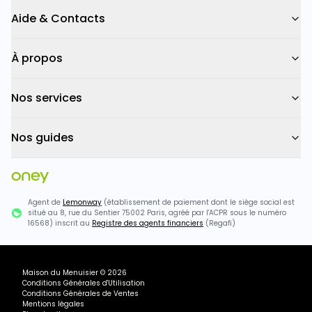
Aide & Contacts
À propos
Nos services
Nos guides
Agent de
Lemonway
(établissement de paiement dont le siège social est
situé au 8, rue du Sentier 75002 Paris, agréé par l'ACPR sous le numéro
16568) inscrit au
Registre des agents financiers
(Regafi)
Maison du Menuisier
©
2026
Conditions Générales d'Utilisation
Conditions Générales de Ventes
Mentions légales