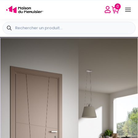
0
Besoin d'aide
Sélectionner mon point conseil
+33 4 65 40 45 04
+
Vue extérieure
-