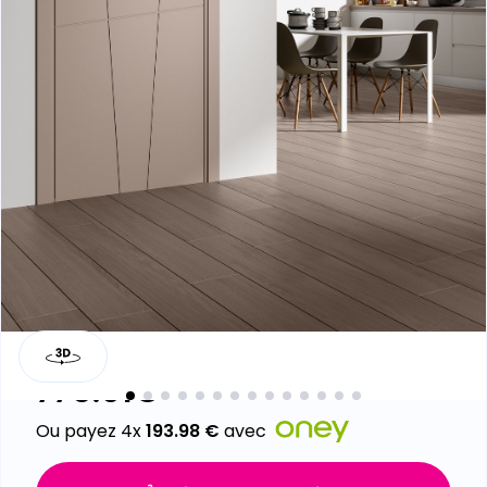
Bloc-porte PC12
Laissez un avis
775.91
€
Ou payez 4x
193.98
€
avec