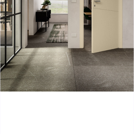
Bloc-porte PC13
Laissez un avis
775.91
€
Ou payez 4x
193.98
€
avec