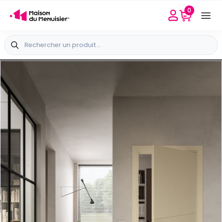
0
Besoin d'aide
Sélectionner mon point conseil
+33 4 65 40 45 04
+
Vue extérieure
-