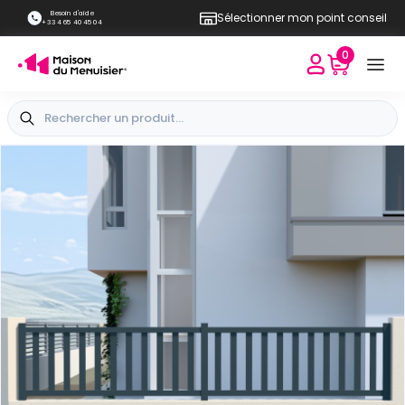
Besoin d'aide
Sélectionner mon point conseil
+33 4 65 40 45 04
0
+
-