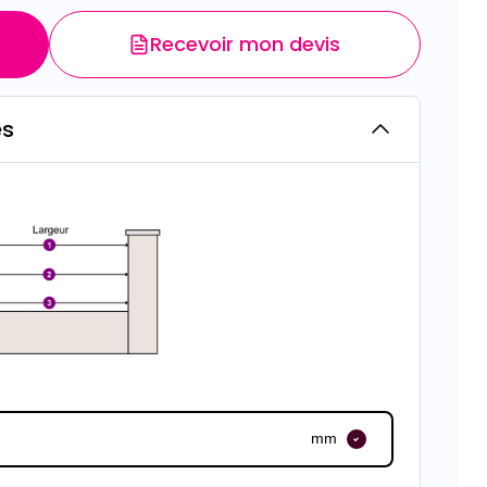
Recevoir mon devis
es
mm