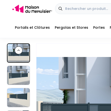
Portails et Clôtures
Pergolas et Stores
Portes
Profitez aujourd'hui de nos offres jusqu'à
-20% de réduction
■
■
Previous slide