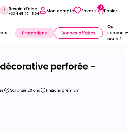
0
Besoin d'aide
Mon compte
Favoris
Panier
+33 4 65 40 45 04
Qui
nts
sommes-
Promotions
Bonnes affaires
nous ?
Sélectionner mon point conseil
décorative perforée -
es
Garantie 20 ans
Finitions premium