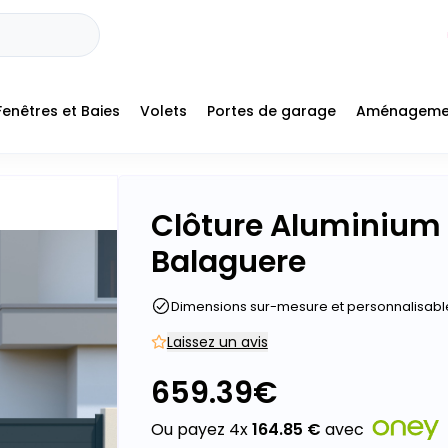
Fenêtres et Baies
Volets
Portes de garage
Aménageme
+
Clôture Aluminium 
-
Balaguere
Dimensions sur-mesure et personnalisabl
Laissez un avis
659.39
€
Ou payez 4x
164.85
€
avec