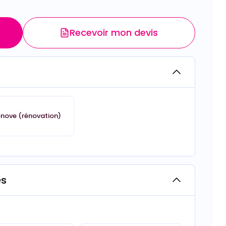
Recevoir mon devis
énove (rénovation)
es