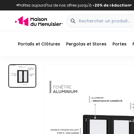
Profitez aujourd'hui de nos offres jusqu'à
-20% de réduction
■
■
Portails et Clôtures
Pergolas et Stores
Portes