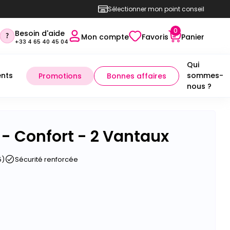
Sélectionner mon point conseil
0
Besoin d'aide
Mon compte
Favoris
Panier
+33 4 65 40 45 04
Qui
nts
sommes-
Promotions
Bonnes affaires
nous ?
- Confort - 2 Vantaux
5)
Sécurité renforcée