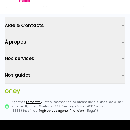
métier
Aide & Contacts
À propos
Nos services
Nos guides
Agent de
Lemonway
(établissement de paiement dont le siège social est
situé au 8, rue du Sentier 75002 Paris, agréé par l'ACPR sous le numéro
16568) inscrit au
Registre des agents financiers
(Regafi)