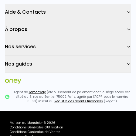
Aide & Contacts
À propos
Nos services
Nos guides
Agent de
Lemonway
(établissement de paiement dont le siège social est
situé au 8, rue du Sentier 75002 Paris, agréé par l'ACPR sous le numéro
16568) inscrit au
Registre des agents financiers
(Regafi)
Maison du Menuisier
©
2026
Conditions Générales d'Utilisation
Conditions Générales de Ventes