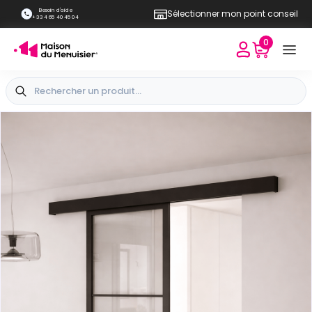
Besoin d'aide
Sélectionner mon point conseil
+33 4 65 40 45 04
0
+
Vue extérieure
-