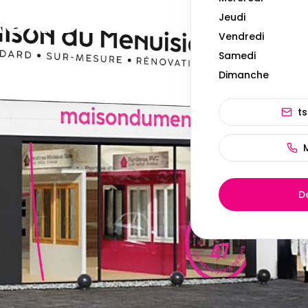
UX DU MIDI -
Jeudi
Vendredi
Samedi
Dimanche
accès
t
D