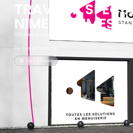
TRAVAUX SPECIA
NIMES - NIMES
1100 avenue maréchal juin, 30900 NIMES, France
/
Plan d'
Ce magasin propose :
Click & Collect