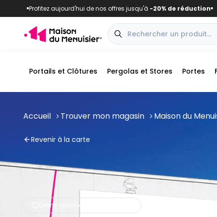
Profitez aujourd'hui de nos offres jusqu'à
-20% de réduction
■
■
Portails et Clôtures
Pergolas et Stores
Portes
Accueil
Trouver mon magasin
Maison du Menui
Revenir à la carte
Définir comme magasin préféré