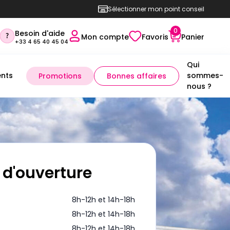
Sélectionner mon point conseil
0
Besoin d'aide
Mon compte
Favoris
Panier
+33 4 65 40 45 04
Qui
nts
sommes-
Promotions
Bonnes affaires
nous ?
 d'ouverture
8h-12h et 14h-18h
8h-12h et 14h-18h
8h-12h et 14h-18h