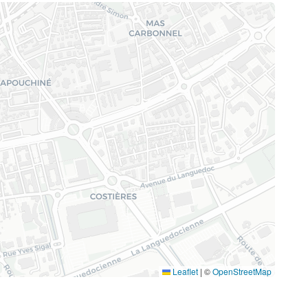
Leaflet
|
©
OpenStreetMap