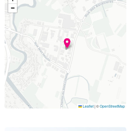
−
Leaflet
|
©
OpenStreetMap