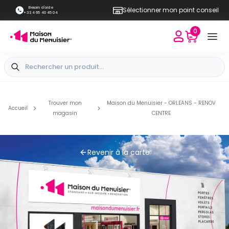
Besoin d'aide
Sélectionner mon point conseil
+33 4 65 40 45 04
0
Trouver mon
Maison du Menuisier - ORLEANS - RENOV
Accueil
magasin
CENTRE
Revenir à la carte