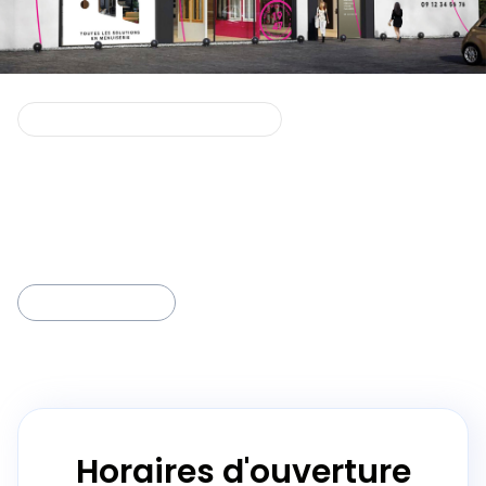
Définir comme magasin préféré
RENOV CENTRE - ORLEANS
9 RUE DE L'INDUSTRIE, 45100 ORLEANS, France
/
Plan d'accès
Ce magasin propose :
Click & Collect
Horaires d'ouverture