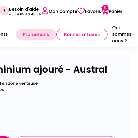
0
Besoin d'aide
Mon compte
Favoris
Panier
+33 4 65 40 45 04
Qui
nts
sommes-
Promotions
Bonnes affaires
nous ?
Sélectionner mon point conseil
minium ajouré - Austral
éal en zone venteuse
es