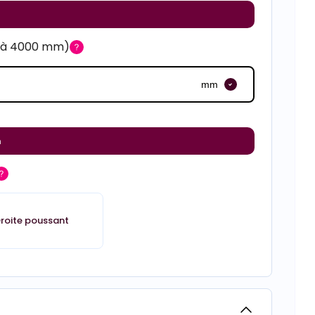
m à 4000 mm)
mm
m
roite poussant