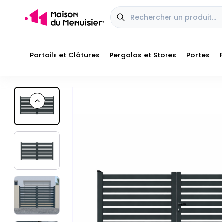
Portails et Clôtures
Pergolas et Stores
Portes
Profitez aujourd'hui de nos offres jusqu'à
-20% de réduction
■
■
Previous slide