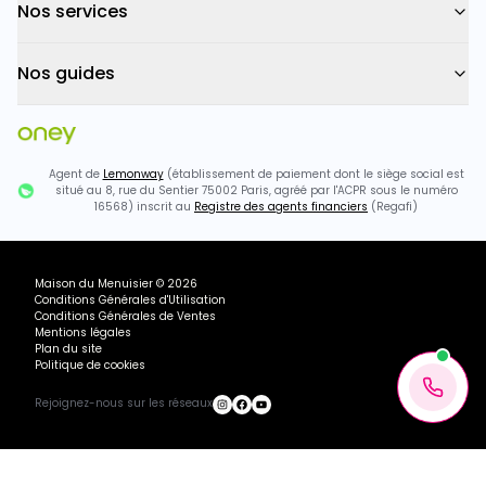
Nos services
Nos guides
Agent de
Lemonway
(établissement de paiement dont le siège social est
situé au 8, rue du Sentier 75002 Paris, agréé par l'ACPR sous le numéro
16568) inscrit au
Registre des agents financiers
(Regafi)
Maison du Menuisier
©
2026
Conditions Générales d'Utilisation
Conditions Générales de Ventes
Mentions légales
Plan du site
Politique de cookies
Rejoignez-nous sur les réseaux
Ou payez
653.20
€
+ 3×
2375.28€ TTC