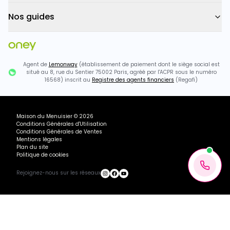
Nos guides
Agent de
Lemonway
(établissement de paiement dont le siège social est
situé au 8, rue du Sentier 75002 Paris, agréé par l'ACPR sous le numéro
16568) inscrit au
Registre des agents financiers
(Regafi)
Maison du Menuisier
©
2026
Conditions Générales d'Utilisation
Conditions Générales de Ventes
Mentions légales
Plan du site
Politique de cookies
Rejoignez-nous sur les réseaux
Ou payez 4x
487.41
€
1949.64€ TTC
avec