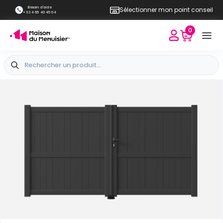
Besoin d'aide
Sélectionner mon point conseil
+33 4 65 40 45 04
0