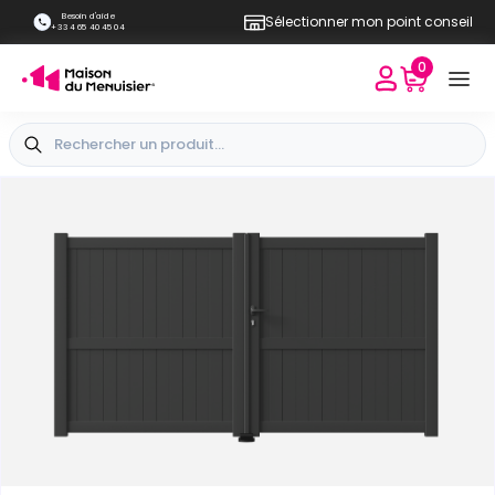
Besoin d'aide
Sélectionner mon point conseil
+33 4 65 40 45 04
0