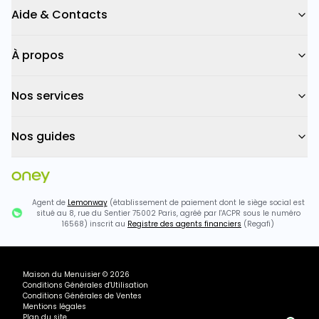
Aide & Contacts
À propos
Nos services
Nos guides
Agent de
Lemonway
(établissement de paiement dont le siège social est
situé au 8, rue du Sentier 75002 Paris, agréé par l'ACPR sous le numéro
16568) inscrit au
Registre des agents financiers
(Regafi)
Maison du Menuisier
©
2026
Conditions Générales d'Utilisation
Conditions Générales de Ventes
Mentions légales
Plan du site