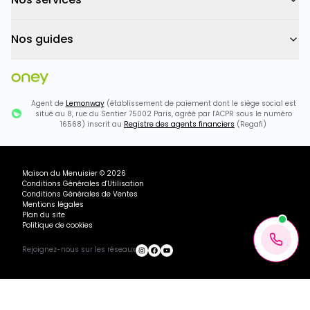
Nos guides
Agent de
Lemonway
(établissement de paiement dont le siège social est
situé au 8, rue du Sentier 75002 Paris, agréé par l'ACPR sous le numéro
16568) inscrit au
Registre des agents financiers
(Regafi)
Maison du Menuisier
©
2026
Conditions Générales d'Utilisation
Conditions Générales de Ventes
Mentions légales
Plan du site
Politique de cookies
Rejoignez-nous sur les réseaux
Ou payez
515.66
€
+ 3×
1875.13€ TTC
468.78
€
avec