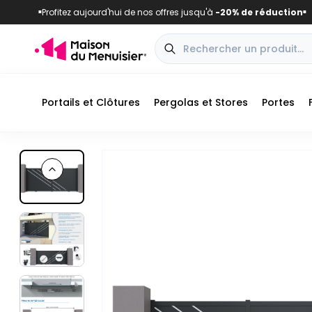
Profitez aujourd'hui de nos offres jusqu'à
-20% de réduction
■
■
Portails et Clôtures
Pergolas et Stores
Portes
Previous slide