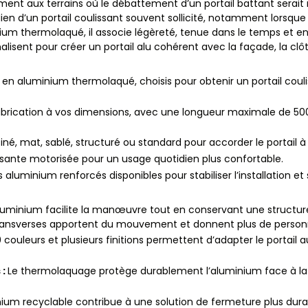
ement aux terrains où le débattement d’un portail battant serait
ien d’un portail coulissant souvent sollicité, notamment lorsque l
um thermolaqué, il associe légèreté, tenue dans le temps et ent
nnalisent pour créer un portail alu cohérent avec la façade, la clô
s en aluminium thermolaqué, choisis pour obtenir un portail cou
abrication à vos dimensions, avec une longueur maximale de 
iné, mat, sablé, structuré ou standard pour accorder le portail à
sante motorisée pour un usage quotidien plus confortable.
rs aluminium renforcés disponibles pour stabiliser l’installation et 
aluminium facilite la manœuvre tout en conservant une structur
s transverses apportent du mouvement et donnent plus de personna
 couleurs et plusieurs finitions permettent d’adapter le portail a
 :
Le thermolaquage protège durablement l’aluminium face à la pl
nium recyclable contribue à une solution de fermeture plus dura