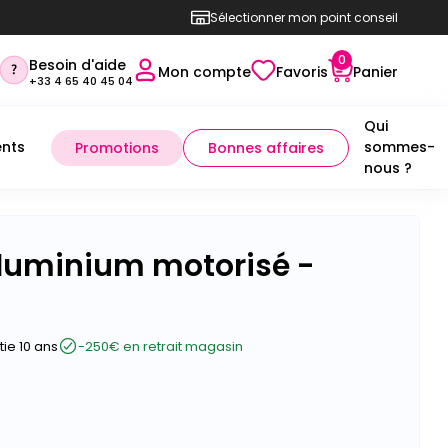
Sélectionner mon point conseil
0
Besoin d'aide
Mon compte
Favoris
Panier
+33 4 65 40 45 04
Qui
nts
sommes-
Promotions
Bonnes affaires
nous ?
 aluminium motorisé -
ie 10 ans
-250€ en retrait magasin