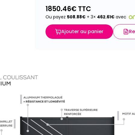
1850.46
€ TTC
Ou payez
508.88
€
+ 3×
462.61
€
avec
Ajouter au panier
Re