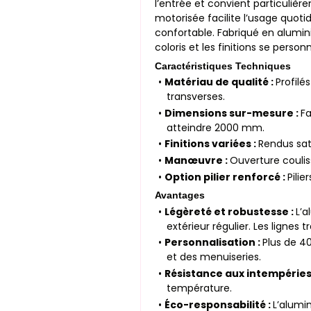
l’entrée et convient particulièr
motorisée facilite l’usage quotid
confortable. Fabriqué en alumini
coloris et les finitions se perso
Caractéristiques Techniques
•
Matériau de qualité :
Profilé
transverses.
•
Dimensions sur-mesure :
F
atteindre 2000 mm.
•
Finitions variées :
Rendus sat
•
Manœuvre :
Ouverture coulis
•
Option pilier renforcé :
Pilie
Avantages
•
Légèreté et robustesse :
L’
extérieur régulier. Les ligne
•
Personnalisation :
Plus de 40
et des menuiseries.
•
Résistance aux intempéries
température.
•
Éco-responsabilité :
L’alumi