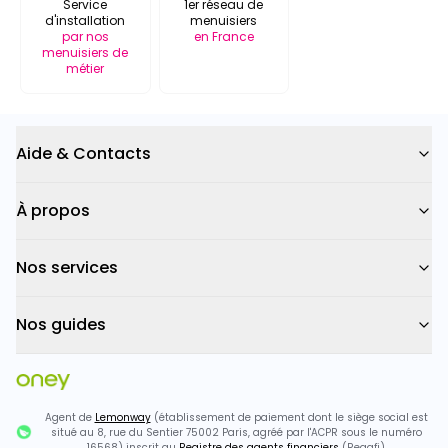
Service
1er réseau de
d'installation
menuisiers
par nos
en France
menuisiers de
métier
Aide & Contacts
À propos
Nos services
Nos guides
Agent de
Lemonway
(établissement de paiement dont le siège social est
situé au 8, rue du Sentier 75002 Paris, agréé par l'ACPR sous le numéro
16568) inscrit au
Registre des agents financiers
(Regafi)