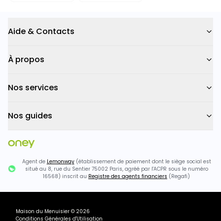
Aide & Contacts
À propos
Nos services
Nos guides
Agent de
Lemonway
(établissement de paiement dont le siège social est
situé au 8, rue du Sentier 75002 Paris, agréé par l'ACPR sous le numéro
16568) inscrit au
Registre des agents financiers
(Regafi)
Maison du Menuisier
©
2026
Conditions Générales d'Utilisation