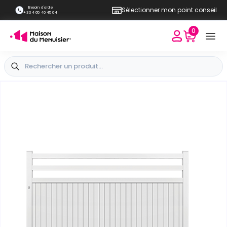
Besoin d'aide
Sélectionner mon point conseil
+33 4 65 40 45 04
0