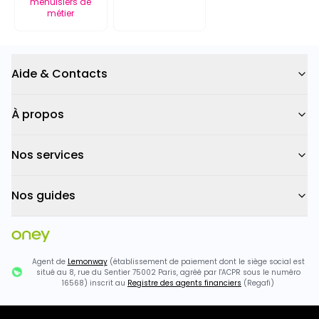
menuisiers de
métier
Aide & Contacts
À propos
Nos services
Nos guides
Agent de
Lemonway
(établissement de paiement dont le siège social est
situé au 8, rue du Sentier 75002 Paris, agréé par l'ACPR sous le numéro
16568) inscrit au
Registre des agents financiers
(Regafi)