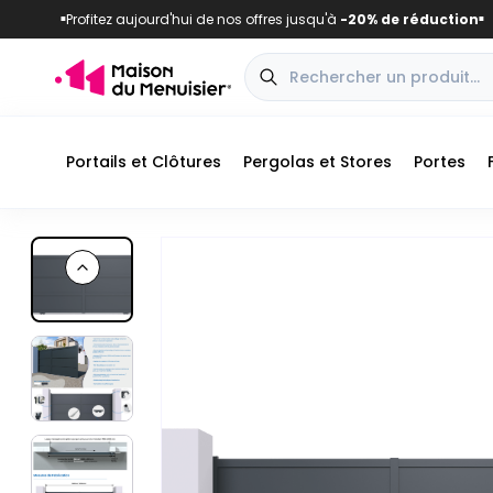
Profitez aujourd'hui de nos offres jusqu'à
-20% de réduction
■
■
Portails et Clôtures
Pergolas et Stores
Portes
Previous slide