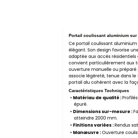
Portail coulissant aluminium su
Ce portail coulissant aluminium
élégant. Son design favorise une
adaptée aux accès résidentiels q
convient particulièrement aux te
ouverture manuelle ou préparé p
associe légèreté, tenue dans le t
portail alu cohérent avec la faça
Caractéristiques Techniques
•
Matériau de qualité :
Profilé
épuré.
•
Dimensions sur-mesure :
F
atteindre 2000 mm.
•
Finitions variées :
Rendus sat
•
Manœuvre :
Ouverture coulis