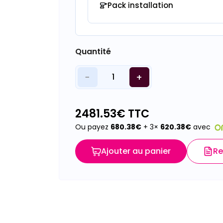
Pack installation
Quantité
−
+
1
2481.53
€ TTC
Ou payez
680.38
€
+ 3×
620.38
€
avec
Ajouter au panier
Re