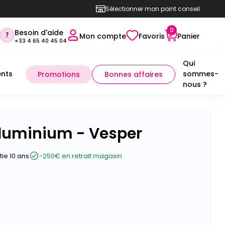
Sélectionner mon point conseil
0
Besoin d'aide
Mon compte
Favoris
Panier
+33 4 65 40 45 04
Qui
nts
sommes-
Promotions
Bonnes affaires
nous ?
 aluminium - Vesper
ie 10 ans
-250€ en retrait magasin