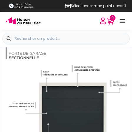
Besoin d'aide
Sélectionner mon point conseil
+33 4 65 40 45 04
0
+
-