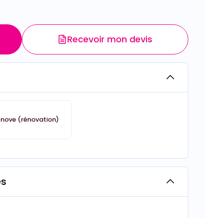
Recevoir mon devis
énove (rénovation)
es