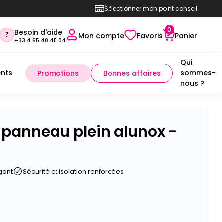
Sélectionner mon point conseil
0
Besoin d'aide
Mon compte
Favoris
Panier
+33 4 65 40 45 04
Qui
nts
sommes-
Promotions
Bonnes affaires
nous ?
r panneau plein alunox -
gant
Sécurité et isolation renforcées