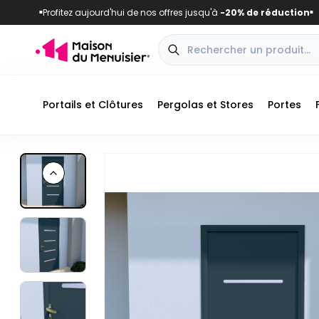
Profitez aujourd'hui de nos offres jusqu'à
-20% de réduction
■
■
Portails et Clôtures
Pergolas et Stores
Portes
Previous slide
Vue extérieure