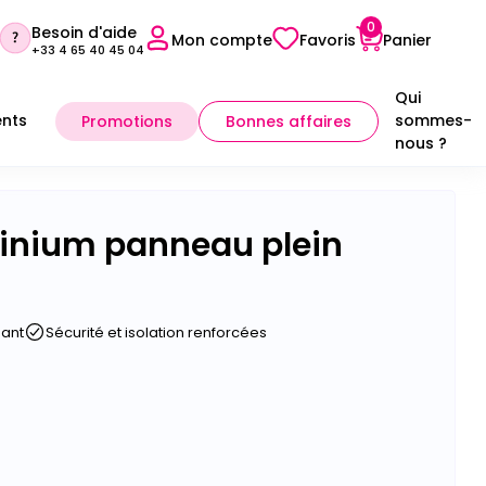
0
Besoin d'aide
Mon compte
Favoris
Panier
+33 4 65 40 45 04
Qui
nts
sommes-
Promotions
Bonnes affaires
nous ?
Sélectionner mon point conseil
minium panneau plein
gant
Sécurité et isolation renforcées