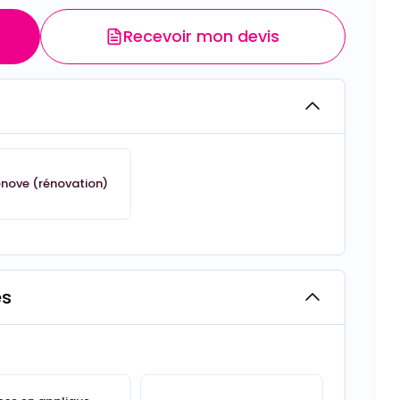
Recevoir mon devis
énove (rénovation)
es