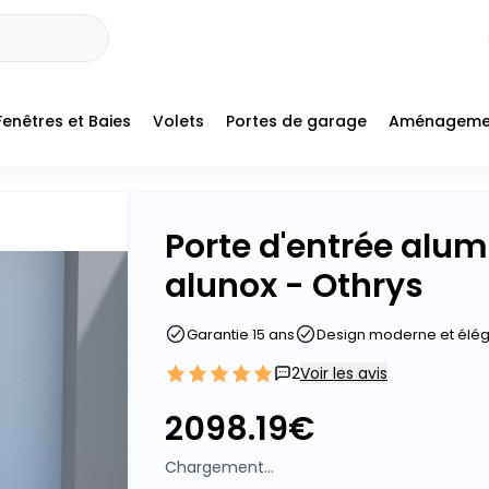
Fenêtres et Baies
Volets
Portes de garage
Aménageme
Porte d'entrée alu
alunox - Othrys
Garantie 15 ans
Design moderne et élé
2
Voir les avis
2098.19
€
Chargement...