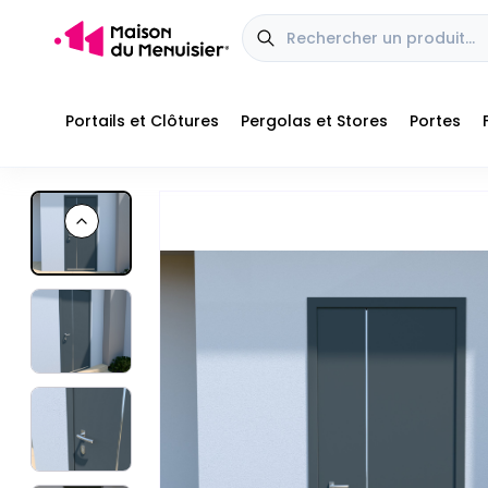
Portails et Clôtures
Pergolas et Stores
Portes
Profitez aujourd'hui de nos offres jusqu'à
-20% de réduction
■
■
Previous slide