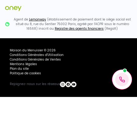
Agent de
Lemonway
(établissement de paiement dont le siège social est
situé au 8, rue du Sentier 75002 Paris, agréé par l'ACPR sous le numéro
16568) inscrit au
Registre des agents financiers
(Regafi)
Maison du Menuisier
©
2026
Conditions Générales d'Utilisation
Conditions Générales de Ventes
Mentions légales
Plan du site
Politique de cookies
Rejoignez-nous sur les réseaux
1125.74€ TTC
Chargement...
Ajouter au panier
Recevoir mon devis