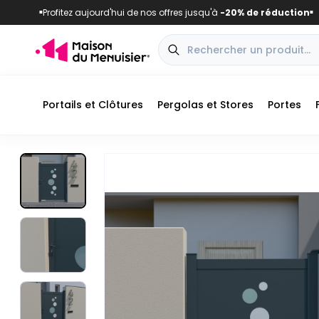
Profitez aujourd'hui de nos offres jusqu'à
-20% de réduction
■
■
Portails et Clôtures
Pergolas et Stores
Portes
Vue extérieure