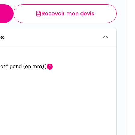
Recevoir mon devis
es
 coté gond (en mm))