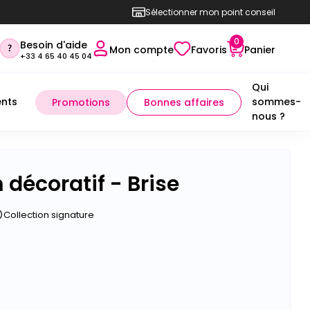
Sélectionner mon point conseil
0
Besoin d'aide
Mon compte
Favoris
Panier
+33 4 65 40 45 04
Qui
nts
sommes-
Promotions
Bonnes affaires
nous ?
 décoratif - Brise
Collection signature