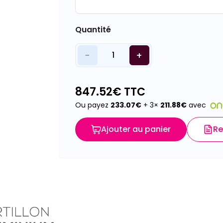
Quantité
−
+
1
847.52
€ TTC
Ou payez
233.07
€
+ 3×
211.88
€
avec
Ajouter au panier
Re