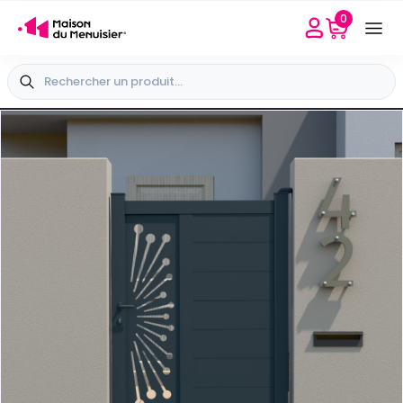
0
Besoin d'aide
Sélectionner mon point conseil
+33 4 65 40 45 04
+
Vue extérieure
-