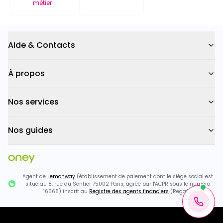
métier
Aide & Contacts
À propos
Nos services
Nos guides
Agent de
Lemonway
(établissement de paiement dont le siège social est
situé au 8, rue du Sentier 75002 Paris, agréé par l'ACPR sous le numéro
16568) inscrit au
Registre des agents financiers
(Regafi)