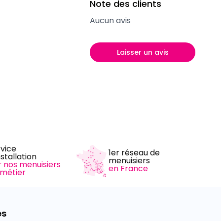
Note des clients
Aucun avis
Laisser un avis
rvice
1er réseau de
nstallation
menuisiers
r nos menuisiers
en France
 métier
es