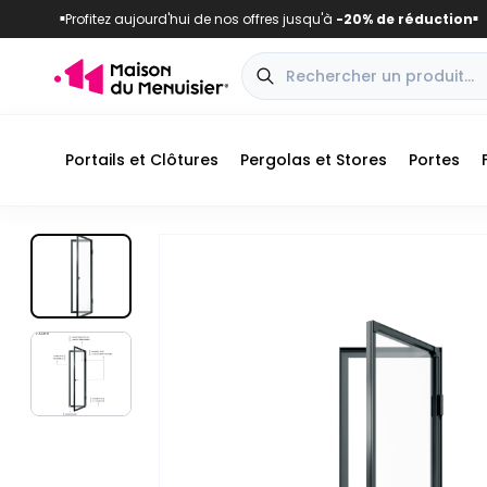
Profitez aujourd'hui de nos offres jusqu'à
-20% de réduction
■
■
Portails et Clôtures
Pergolas et Stores
Portes