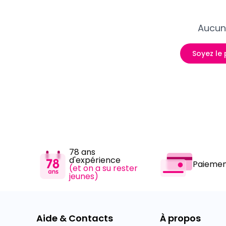
Aucun 
Soyez le 
78 ans
d'expérience
Paiemen
(et on a su rester
jeunes)
Aide & Contacts
À propos