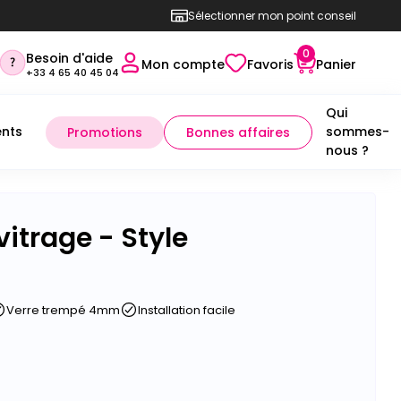
Sélectionner mon point conseil
0
Besoin d'aide
Mon compte
Favoris
Panier
+33 4 65 40 45 04
Qui
nts
sommes-
Promotions
Bonnes affaires
nous ?
vitrage - Style
Verre trempé 4mm
Installation facile