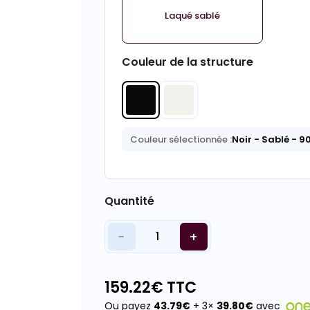
Laqué sablé
Couleur de la structure
Couleur sélectionnée :
Noir - Sablé - 9
Quantité
−
+
1
159.22
€ TTC
Ou payez
43.79
€
+ 3×
39.80
€
avec