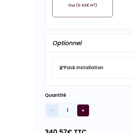
Oui (0.42€ HT)
Optionnel
Pack installation
Quantité
−
+
1
340.57
€ TTC