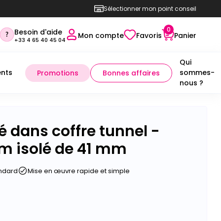
Sélectionner mon point conseil
0
Besoin d'aide
Mon compte
Favoris
Panier
+33 4 65 40 45 04
Qui
nts
sommes-
Promotions
Bonnes affaires
nous ?
 dans coffre tunnel -
m isolé de 41 mm
andard
Mise en œuvre rapide et simple