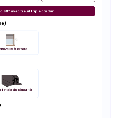
 à 90° avec treuil triple cardan.
re)
nivelle à droite
 finale de sécurité
n