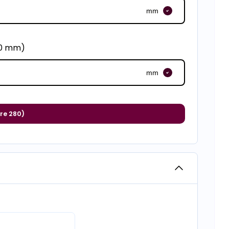
mm
00 mm)
mm
re 280)