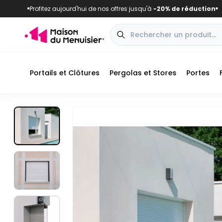
Profitez aujourd'hui de nos offres jusqu'à
-20% de réduction
■
■
Portails et Clôtures
Pergolas et Stores
Portes