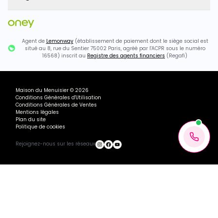
Agent de
Lemonway
(établissement de paiement dont le siège social est
situé au 8, rue du Sentier 75002 Paris, agréé par l'ACPR sous le numéro
16568) inscrit au
Registre des agents financiers
(Regafi)
Maison du Menuisier
©
2026
Conditions Générales d'Utilisation
Conditions Générales de Ventes
Mentions légales
Plan du site
Politique de cookies
Rejoignez-nous sur les réseaux
599.36€ TTC
Chargement...
Ajouter au panier
Recevoir mon devis