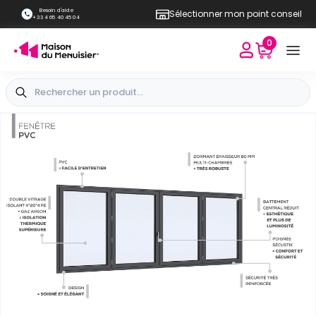
Besoin d'aide
Sélectionner mon point conseil
+33 4 65 40 45 04
0