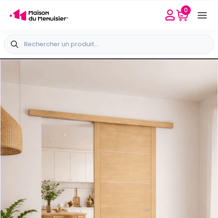
0
Besoin d'aide
Sélectionner mon point conseil
+33 4 65 40 45 04
+
Vue extérieure
-