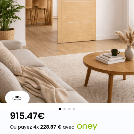
Kit porte coulissante TL07 - avec
bandeau
Laissez un avis
915.47
€
Ou payez 4x
228.87
€
avec