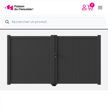
0
Besoin d'aide
Sélectionner mon point conseil
+33 4 65 40 45 04
+
Vue extérieure
-