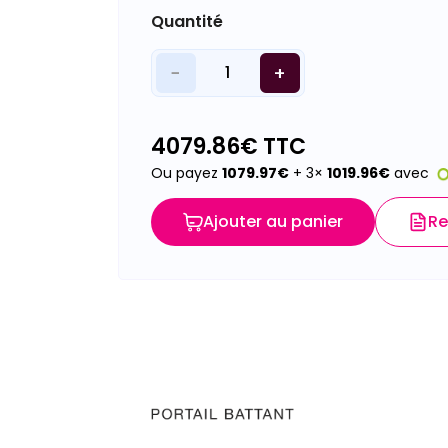
Quantité
−
+
1
4079.86
€ TTC
Ou payez
1079.97
€
+ 3×
1019.96
€
avec
Ajouter au panier
Re