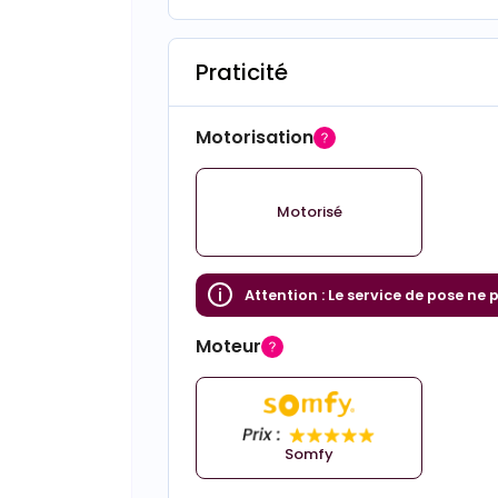
Praticité
Motorisation
Motorisé
Attention :
Le service de pose ne 
Moteur
Somfy