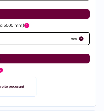
m à 5000 mm)
mm
m
roite poussant