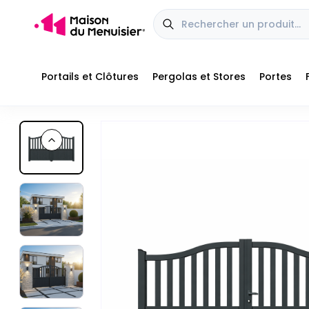
Portails et Clôtures
Pergolas et Stores
Portes
Profitez aujourd'hui de nos offres jusqu'à
-20% de réduction
■
■
Previous slide