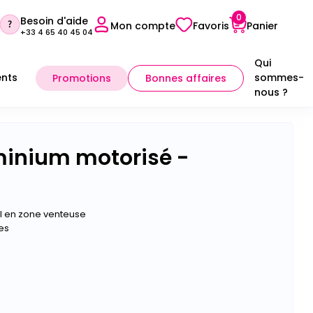
0
Besoin d'aide
Mon compte
Favoris
Panier
+33 4 65 40 45 04
Qui
nts
sommes-
Promotions
Bonnes affaires
nous ?
Sélectionner mon point conseil
uminium motorisé -
éal en zone venteuse
es