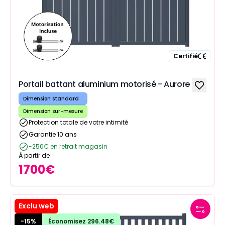
Certifié
Portail battant aluminium motorisé - Aurore
Dimension standard
Dimension sur-mesure
Protection totale de votre intimité
Garantie 10 ans
-250€ en retrait magasin
À partir de
1700
€
Exclu web
-
15
%
Économisez
296.48
€