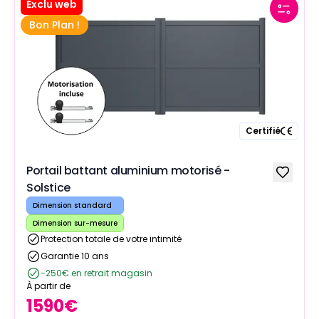
Exclu web
Bon Plan !
Certifié
Portail battant aluminium motorisé -
Solstice
Dimension standard
Dimension sur-mesure
Protection totale de votre intimité
Garantie 10 ans
-250€ en retrait magasin
À partir de
1590
€