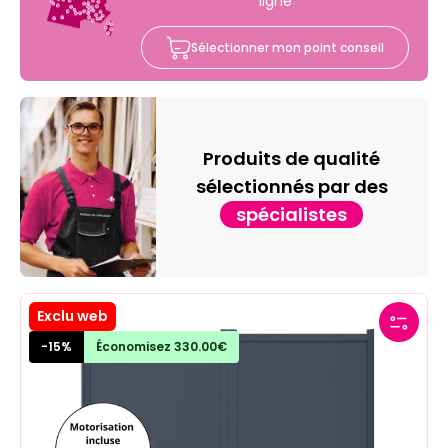
ligne
Sélectionner mon point conseil
Produits de qualité
sélectionnés par des
spécialistes
Exclu web
-
15
%
Économisez
330.00
€