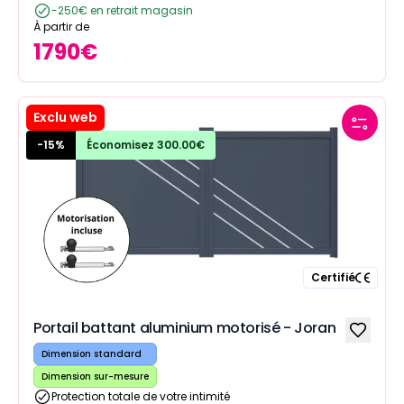
-250€ en retrait magasin
À partir de
1790
€
Exclu web
-
15
%
Économisez
300.00
€
Certifié
Portail battant aluminium motorisé - Joran
Dimension standard
Dimension sur-mesure
Protection totale de votre intimité