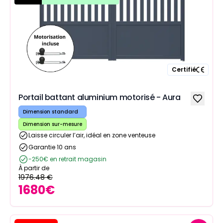
Certifié
Portail battant aluminium motorisé - Aura
Dimension standard
Dimension sur-mesure
Laisse circuler l’air, idéal en zone venteuse
Garantie 10 ans
-250€ en retrait magasin
À partir de
1976.48
€
1680
€