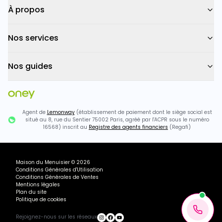
À propos
Nos services
Nos guides
Agent de
Lemonway
(établissement de paiement dont le siège social est
situé au 8, rue du Sentier 75002 Paris, agréé par l'ACPR sous le numéro
16568) inscrit au
Registre des agents financiers
(Regafi)
Maison du Menuisier
©
2026
Conditions Générales d'Utilisation
Conditions Générales de Ventes
Mentions légales
Plan du site
Politique de cookies
Rejoignez-nous sur les réseaux