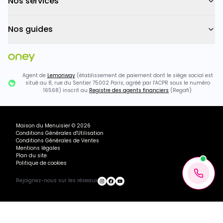
Nos services
Nos guides
Agent de
Lemonway
(établissement de paiement dont le siège social est
situé au 8, rue du Sentier 75002 Paris, agréé par l'ACPR sous le numéro
16568) inscrit au
Registre des agents financiers
(Regafi)
Maison du Menuisier
©
2026
Conditions Générales d'Utilisation
Conditions Générales de Ventes
Mentions légales
Plan du site
Politique de cookies
Rejoignez-nous sur les réseaux
Ou payez
557.91
€
+ 3×
2028.74€ TTC
507.18
€
avec