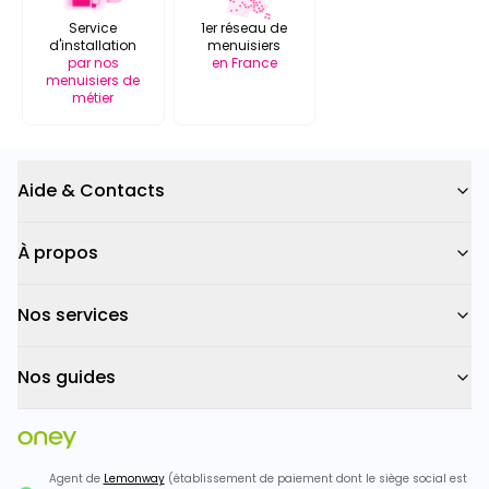
Service
1er réseau de
d'installation
menuisiers
par nos
en France
menuisiers de
métier
Aide & Contacts
À propos
Nos services
Nos guides
Agent de
Lemonway
(établissement de paiement dont le siège social est