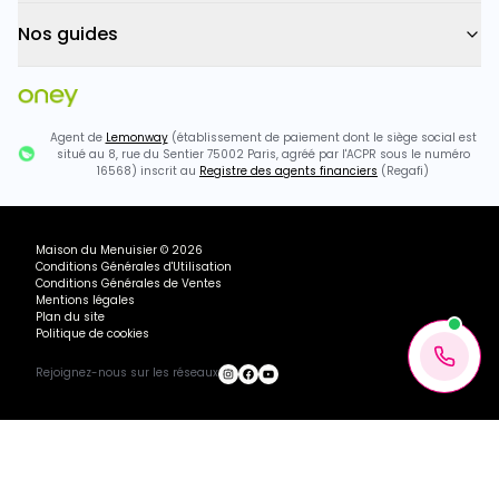
Nos guides
Agent de
Lemonway
(établissement de paiement dont le siège social est
situé au 8, rue du Sentier 75002 Paris, agréé par l'ACPR sous le numéro
16568) inscrit au
Registre des agents financiers
(Regafi)
Maison du Menuisier
©
2026
Conditions Générales d'Utilisation
Conditions Générales de Ventes
Mentions légales
Plan du site
Politique de cookies
Rejoignez-nous sur les réseaux
Ou payez
567.97
€
+ 3×
2065.36€ TTC
516.34
€
avec