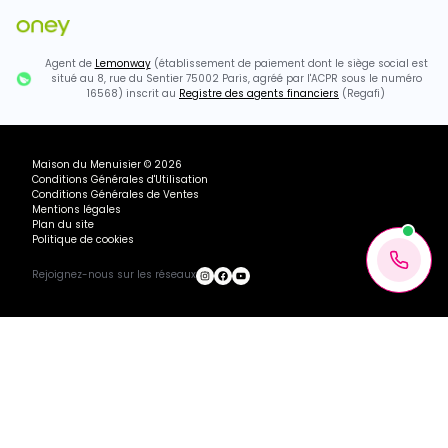
Agent de
Lemonway
(établissement de paiement dont le siège social est
situé au 8, rue du Sentier 75002 Paris, agréé par l'ACPR sous le numéro
16568) inscrit au
Registre des agents financiers
(Regafi)
Maison du Menuisier
©
2026
Conditions Générales d'Utilisation
Conditions Générales de Ventes
Mentions légales
Plan du site
Politique de cookies
Rejoignez-nous sur les réseaux
1125.74€ TTC
Chargement...
Ajouter au panier
Recevoir mon devis