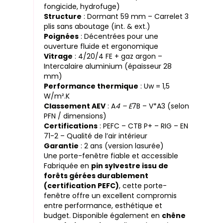
fongicide, hydrofuge)
Structure
: Dormant 59 mm – Carrelet 3
plis sans aboutage (int. & ext.)
Poignées
: Décentrées pour une
ouverture fluide et ergonomique
Vitrage
: 4/20/4 FE + gaz argon –
Intercalaire aluminium (épaisseur 28
mm)
Performance thermique
: Uw = 1,5
W/m².K
Classement AEV
: A
4 – E
7B – V*A3 (selon
PFN / dimensions)
Certifications
: PEFC – CTB P+ – RIG – EN
71-2 – Qualité de l’air intérieur
Garantie
: 2 ans (version lasurée)
Une porte-fenêtre fiable et accessible
Fabriquée en
pin sylvestre issu de
forêts gérées durablement
(certification PEFC)
, cette porte-
fenêtre offre un excellent compromis
entre performance, esthétique et
budget. Disponible également en
chêne