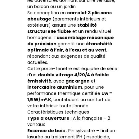
les ouvertures donnant sur une terrasse,
un balcon ou un jardin.
Sa conception en
carrelet 3 plis sans
aboutage
(parements intérieurs et
extérieurs) assure une
stabilité
structurelle fiable
et un rendu visuel
homogène. L’
assemblage mécanique
de précision
garantit une
étanchéité
optimale à l’air, à l’eau et au vent
,
répondant aux exigences de qualité
actuelles.
Cette porte-fenêtre est équipée de série
d’un
double vitrage 4/20/4 à faible
émissivité
, avec
gaz argon
et
intercalaire aluminium
, pour une
performance thermique certifiée
Uw =
1,5 W/m².K
, contribuant au confort de
votre intérieur toute l’année.
Caractéristiques techniques
Type d’ouverture
: À la française – 2
vantaux
Essence de bois
: Pin sylvestre – finition
lasurée ou traitement IFH (insecticide,