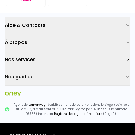
Aide & Contacts
À propos
Nos services
Nos guides
Agent de
Lemonway
(établissement de paiement dont le siège social est
situé au 8, rue du Sentier 75002 Paris, agréé par l'ACPR sous le numéro
16568) inscrit au
Registre des agents financiers
(Regafi)