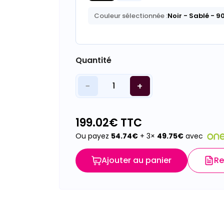
Couleur sélectionnée :
Noir - Sablé - 9
Quantité
−
+
1
199.02
€ TTC
Ou payez
54.74
€
+ 3×
49.75
€
avec
Ajouter au panier
Re