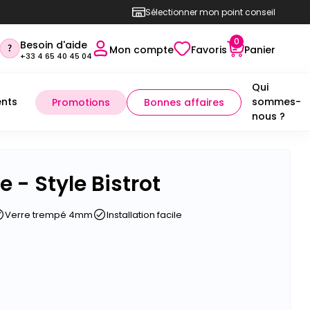
Sélectionner mon point conseil
0
Besoin d'aide
Mon compte
Favoris
Panier
+33 4 65 40 45 04
Qui
nts
sommes-
Promotions
Bonnes affaires
nous ?
ge - Style Bistrot
Verre trempé 4mm
Installation facile