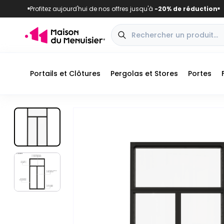
Profitez aujourd'hui de nos offres jusqu'à
-20% de réduction
■
■
Portails et Clôtures
Pergolas et Stores
Portes