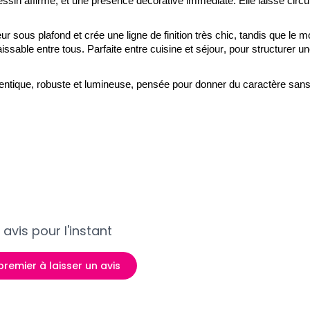
essin affirmé, et une présence décorative immédiate. Elle laisse circu
r sous plafond et crée une ligne de finition très chic, tandis que le m
issable entre tous. Parfaite entre cuisine et séjour, pour structurer un
entique, robuste et lumineuse, pensée pour donner du caractère san
avis pour l'instant
premier à laisser un avis