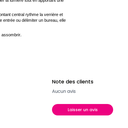
ler la lumière tout en apportant une
ontant central rythme la verrière et
e entrée ou délimiter un bureau, elle
s assombrir.
Note des clients
Aucun avis
Laisser un avis