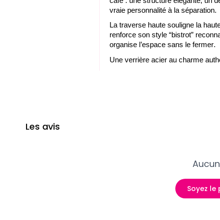
café : une structure élégante, un d
vraie personnalité à la séparation.
La traverse haute souligne la hauteu
renforce son style “bistrot” reconna
organise l’espace sans le fermer.
Une verrière acier au charme auth
Les avis
Aucun 
Soyez le 